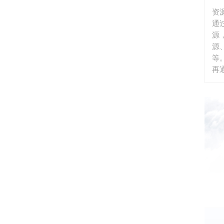
户
资
实
通
所
源
源
等
再
析
释
中