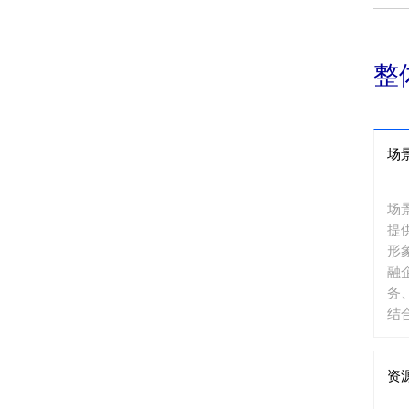
整
场
场
提
形
融
务
结
一
泛
资
应
场