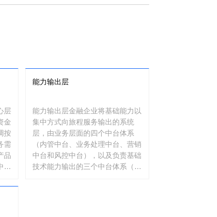
能力输出层
心层
能力输出层金融企业将基础能力以
资金
集中方式向旅程服务输出的系统
调按
层，由业务层面的四个中台体系
务需
（内管中台、业务处理中台、营销
产品
中台和风控中台），以及负责基础
中一
技术能力输出的三个中台体系（数
的金
据中台、技术中台以及金融超脑）
共同组成。金融超脑将提供整套AI
能力应用，帮助业务系统和技术平
台实现不同的智能化需求，以释放