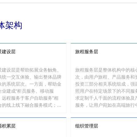
体架构
景建设层
旅程服务层
景建设层是帮助拓展业务触角、
旅程服务层是整体机构中的核
供统一交互体验、输出整体品牌
次，由用户旅程、产品服务和
象的系统层次。一方面，帮助金
投资三部分相关系统组成，强
企业建成“柜员服务、移动服
照用户在特定场景下的不同服
、远程服务于客户自助服务”相
求定制千人千面的流程体验及
合的线上线下融合服务模式；另
服务，让用户宛如在高端旅行
方面，依托生态链系统体系，广
般，舒服自然地享受不同内容
开展跨行业合作，建立社群、供
融服务过程。
源积累层
组织管理层
链、交易市场等不同领域的融合
景，更好地将金融服务扎根于用