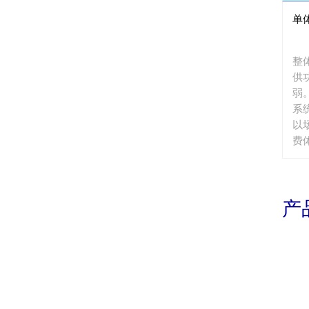
单
整
供
弱
系
以
费
笨
产