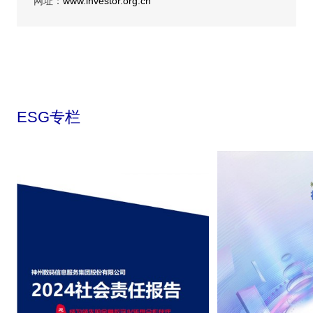
网址：
www.investor.org.cn
ESG专栏