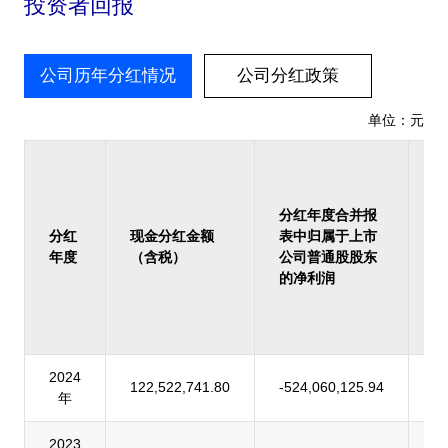
投资者回报
公司历年分红情况
公司分红政策
单位：元
占
报
归
分红年度合并报
上
分红
现金分红金额
表中归属于上市
司
年度
（含税）
公司普通股股东
股
的净利润
的
润
率
2024
122,522,741.80
-524,060,125.94
-
年
2023