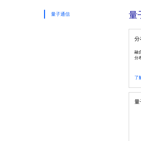
量
量子通信
分
融
分
透
态
了
量