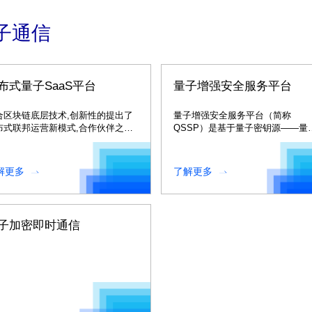
子通信
布式量子SaaS平台
量子增强安全服务平台
合区块链底层技术,创新性的提出了
量子增强安全服务平台（简称
布式联邦运营新模式,合作伙伴之间
QSSP）是基于量子密钥源——量
明运营,共同打造并繁荣量子应用生
保密通信网络、量子随机数发生器
。
建立的对称密钥管理与应用支撑平
台。
解更多
了解更多
子加密即时通信